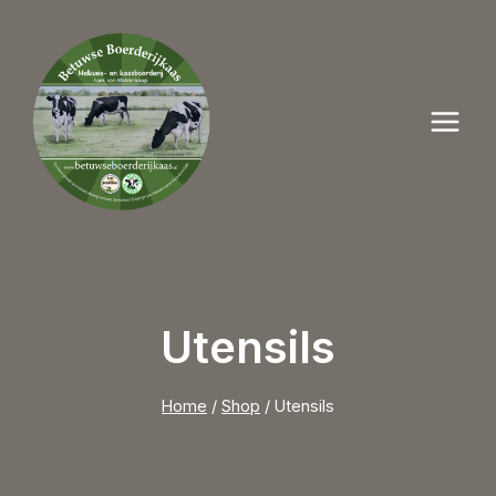
Doorgaan
naar
inhoud
Utensils
Home
/
Shop
/
Utensils