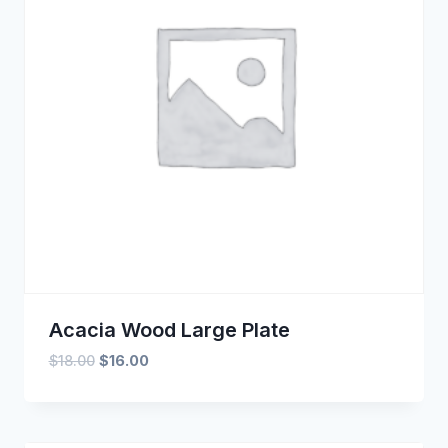
Acacia Wood Large Plate
Oorspronkelijke
Huidige
$
18.00
$
16.00
prijs
prijs
was:
is:
$18.00.
$16.00.