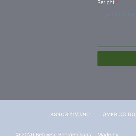
Bericht
*
ASSORTIMENT
OVER DE BO
© 2026 Betuwse Boerderijkaas | Made by